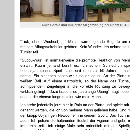
Anke Gersie und ihre erste Siegerehrung bei einem DST
"Tick; ohne; Wechsel, ,.." Mir schwirren gerade Begriffe um 
meinem Alltagsvokabular gehören. Kein Wunder: Ich nehme heu
Turnier teil.
"Subbu-Was" ist normalerweise die prompte Reaktion von Me
erzählt. Kaum jemand kennt es. Ich schon. Schließlich sp
Lebensjahr dieses Spiel - also seit mehr als 50 Jahren. Ich s
richtig. Ein bisschen haben wir zuhause geübt. An der Platt
weißen Ball. Auf einem Astropitch, so der Name des Tuchs,
schnippendem Zeigefinger in die korrekte Richtung zu bewege
wirklich gelingt. "Dazu braucht es jahrelange Übung", sagt neb
denen, die ebenso lange spielen wie mein Mann.
Ich stehe jedenfalls jetzt hier in Rain an der Platte und spiele m
genannt werden, die ich von meinem Mann geliehen habe. Und mi
der knapp 60-jährigen Newcomerin in diesem Sport. Das Tuch is
auch. Ich poliere die halbrunden Sockel der Figuren und gebe 
immerhin treffe ich einige Male sehr ordentlich mit der Spielf