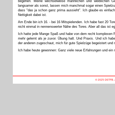
begehen. Meine wechselweise männlichen und weiblichen Ge
langsamer als sonst, lassen mich manchmal sogar einen Spielz
dass "das ja schon ganz prima aussieht". Ich glaube es einfac
Nettigkeit dabei ist.
Am Ende bin ich 16. - bei 16 Mitspielenden. Ich habe fast 20 To
nicht einmal in nennenswerter Nähe des Tores. Aber all das ist eg
Ich hatte jede Mange Spaß und habe von dem recht komplexen 
mehr gelernt als je zuvor. Übung halt. Und Praxis. Und ich ha
der anderen zugeschaut, mich für gute Spielzüge begeistert und 
Ich habe heute gewonnen: Ganz viele neue Erfahrungen und ein
© 2025 DSTFB. Al