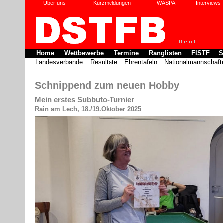
Über uns
Kurzmeldungen
WASPA
Interviews
Home
Wettbewerbe
Termine
Ranglisten
FISTF
S
Landesverbände
Resultate
Ehrentafeln
Nationalmannschaft
Schnippend zum neuen Hobby
Mein erstes Subbuto-Turnier
Rain am Lech, 18./19.Oktober 2025