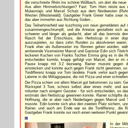
die verschneite Rhön ins schöne Wollbach, um dort die neue
Aus allen Himmelsrichtungen? Fast: Tom Horn reiste aus
Mulasmajic und Marcel Schulz aus dem Nordwesten (Ruhr
Westen (Westerwald). Gastgeber Frank Greier hatte zwar n
das aber immerhin aus Richtung Süden...
Das Teilnehmerfeld war kurzfristig von neun gemeldeten auf 
zusammengeschrumpft, und die Anreise gestaltete sich au
schwerer und länger als gedacht, aber all das bremste de
Rasch fiel der Entschluss, den Herbstcup in einer do
auszuspielen, so dass zehn Runden zu absolvieren waren
Frank eher als Außenseiter ins Rennen gehen würden, währ
amtierende Vizemeister Marcel und Gaststar Edin sich Titel
leckeren Kuchen von Franks Tochter Emma ging es in die Hin
entscheiden konnte, knapp gefolgt von Marcel, den er im 
Pause knapp mit 3:2 bezwang. Rainer musste gegen di
einstecken und konnte auch gegen Frank nicht gewinnen, so 
Tordifferenz knapp vor Tom landete. Frank verlor auch gege
Laterne in die Mittagspause, die mit Pizza und einer schnelle
Die Pizza schien vor allem Marcel gut bekommen zu sein: Ge
Rückspiel 3 Tore, schoss selbst aber eines mehr, und auc
mitunter nach einigem Gezeter - für sich entscheiden, so das
erstmals den Herbstcup gewinnen konnte. Rainer schöpfte du
Hoffnung, die er aber nach Niederlagen gegen Marcel und 
musste. Edin konnte sich also den zweiten Platz sichern, und 
Rainer, und auch am Ende war es die Tordifferenz, die Ra
Gastgeber Frank konnte nur noch einen weiteren Punkt gewinne
In der Mi