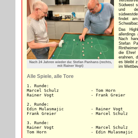
Vertreter
Südwest st
und de
südwestd
findet a
Schwalbach
Das High
allerdings
Nach han
Stefan Pa
Rintheimer
die Ehre!
erahnen, da
es bleibt 
Nach 24 Jahren wieder da: Stefan Panhans (rechts,
mit Rainer Vogt)
im Wettbew
Alle Spiele, alle Tore
1. Runde:

Marcel Schulz             - Tom Horn         
Rainer Vogt               - Frank Greier     
2. Runde:

Edin Mulasmajic           - Rainer Vogt      
Frank Greier              - Marcel Schulz    
3. Runde:

Rainer Vogt               - Marcel Schulz    
Tom Horn                  - Edin Mulasmajic  