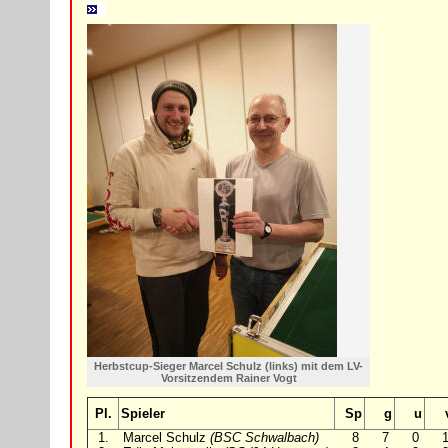
Herbstcup-Sieger Marcel Schulz (links) mit dem LV-
Vorsitzendem Rainer Vogt
Pl.
Spieler
Sp
g
u
1.
Marcel Schulz
(BSC Schwalbach)
8
7
0