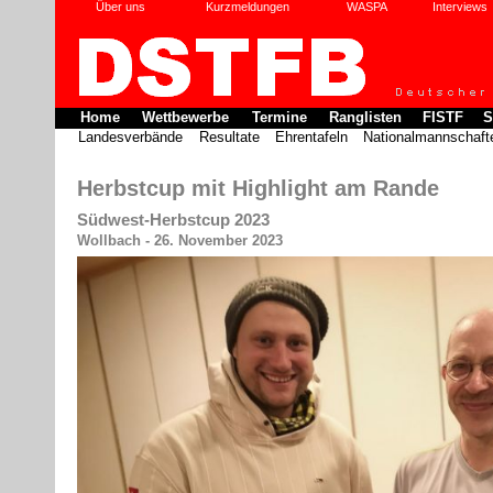
Über uns
Kurzmeldungen
WASPA
Interviews
Home
Wettbewerbe
Termine
Ranglisten
FISTF
S
Landesverbände
Resultate
Ehrentafeln
Nationalmannschaft
Herbstcup mit Highlight am Rande
Südwest-Herbstcup 2023
Wollbach - 26. November 2023