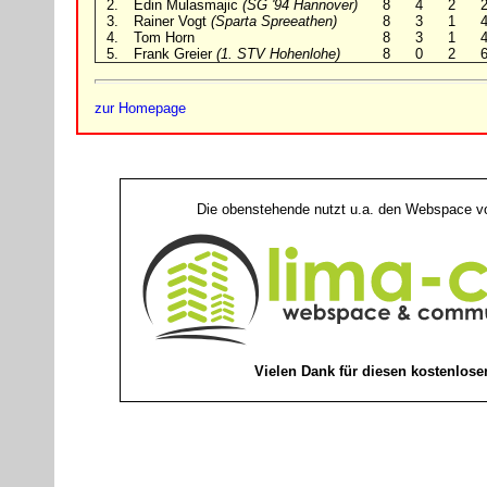
2.
Edin Mulasmajic
(SG '94 Hannover)
8
4
2
3.
Rainer Vogt
(Sparta Spreeathen)
8
3
1
4.
Tom Horn
8
3
1
5.
Frank Greier
(1. STV Hohenlohe)
8
0
2
zur Homepage
Die obenstehende nutzt u.a. den Webspace 
Vielen Dank für diesen kostenlose