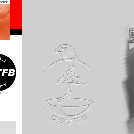
zerkl.
chrome