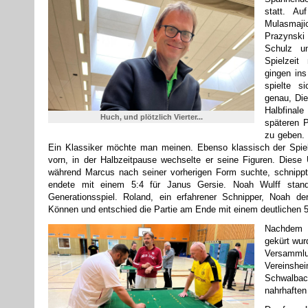
statt. Au
Mulasmaj
Prazynski
Schulz u
Spielzeit
gingen ins
spielte s
genau, Die
Halbfinal
Huch, und plötzlich Vierter...
späteren 
zu geben. 
Ein Klassiker möchte man meinen. Ebenso klassisch der Spiel
vorn, in der Halbzeitpause wechselte er seine Figuren. Diese
während Marcus nach seiner vorherigen Form suchte, schnippt
endete mit einem 5:4 für Janus Gersie. Noah Wulff stan
Generationsspiel. Roland, ein erfahrener Schnipper, Noah de
Können und entschied die Partie am Ende mit einem deutlichen 5:
Nachdem d
gekürt wur
Versamm
Vereins
Schwalba
nahrhaften