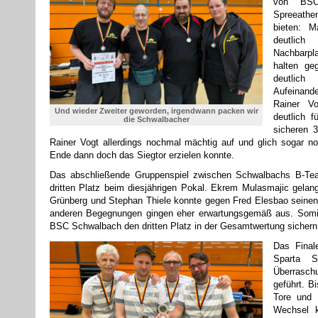
von BSC
Spreeathe
bieten: M
deutlich
Nachbarpla
halten g
deutlic
Aufeinand
Rainer Vo
Und wieder Zweiter geworden, irgendwann packen wir
deutlich f
die Schwalbacher
sicheren 
Rainer Vogt allerdings nochmal mächtig auf und glich sogar n
Ende dann doch das Siegtor erzielen konnte.
Das abschließende Gruppenspiel zwischen Schwalbachs B-Te
dritten Platz beim diesjährigen Pokal. Ekrem Mulasmajic gelan
Grünberg und Stephan Thiele konnte gegen Fred Elesbao seinen 
anderen Begegnungen gingen eher erwartungsgemäß aus. Somit 
BSC Schwalbach den dritten Platz in der Gesamtwertung sichern
Das Fina
Sparta 
Überrasc
geführt. B
Tore und 
Wechsel 