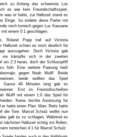
leich zu Anfang das schwerste Los
och es war kein Freundschaftsspiel,
m was er hatte, zur Halbzeit stand es
s Ekige. So endete diese Partie mit
runde noch torreich gegen Luc Kaouane
e mit einem 0:1 geschlagen.
nale, Roland Popp traf auf Victoria
r Halbzeit schien es noch deutlich für
pp auszugehen. Doch Victoria gab
, sie kämpfte sich in der zweiten
uf ein 2:3 heran, doch der Schlusspfiff
zu früh. Eine weitere Paarung hieß
lasmajic gegen Noah Wulff. Beide
ewinnen, beide wollten das Spiel
n. Ganze 40 Minuten lang gab es
winner. Erst im Freistoßschießen
ah Wulff mit einem 1:0 das Spiel für
cheiden. Keine leichte Auslosung für
er hatte einen Plan. Marc Reitz hatte
l die Tore. Marcel Schulz wollte nun
ydas galt es zu schlagen. Während es
r nächsten Halbzeit richtig ins Rollen.
nem torreichen 4:1 für Marcel Schulz.
Spiele fanden auch in den Halbfinals