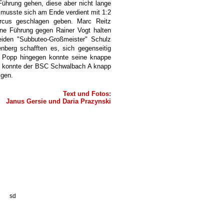
 Führung gehen, diese aber nicht lange
 musste sich am Ende verdient mit 1:2
cus geschlagen geben. Marc Reitz
ine Führung gegen Rainer Vogt halten
eiden "Subbuteo-Großmeister" Schulz
nberg schafften es, sich gegenseitig
d Popp hingegen konnte seine knappe
e konnte der BSC Schwalbach A knapp
igen.
Text und Fotos:
Janus Gersie und Daria Prazynski
sd