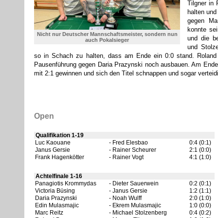
Tilgner in
halten und
gegen Mar
konnte se
Nicht nur Deutscher Mannschaftsmeister, sondern nun
und die b
auch Pokalsieger
und Stolze
so in Schach zu halten, dass am Ende ein 0:0 stand. Rolan
Pausenführung gegen Daria Prazynski noch ausbauen. Am End
mit 2:1 gewinnen und sich den Titel schnappen und sogar verteid
Open
Qualifikation 1-19
Luc Kaouane
Fred Elesbao
0:4 (0:1)
Janus Gersie
Rainer Scheurer
2:1 (0:0)
Frank Hagenkötter
Rainer Vogt
4:1 (1:0)
Achtelfinale 1-16
Panagiotis Krommydas
Dieter Sauerwein
0:2 (0:1)
Victoria Büsing
Janus Gersie
1:2 (1:1)
Daria Prazynski
Noah Wulff
2:0 (1:0)
Edin Mulasmajic
Ekrem Mulasmajic
1:0 (0:0)
Marc Reitz
Michael Stolzenberg
0:4 (0:2)