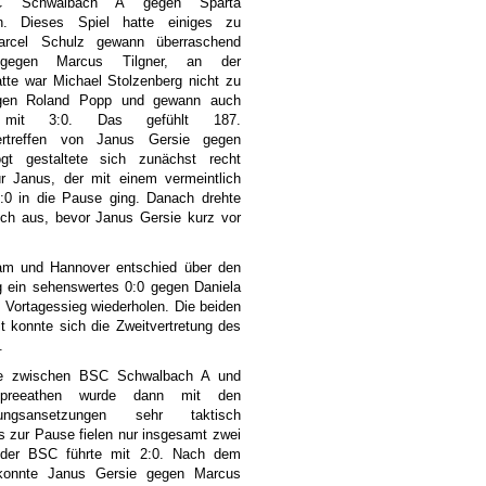
 Schwalbach A gegen Sparta
n. Dieses Spiel hatte einiges zu
arcel Schulz gewann überraschend
 gegen Marcus Tilgner, an der
tte war Michael Stolzenberg nicht zu
egen Roland Popp und gewann auch
h mit 3:0. Das gefühlt 187.
ertreffen von Janus Gersie gegen
gt gestaltete sich zunächst recht
ür Janus, der mit einem vermeintlich
3:0 in die Pause ging. Danach drehte
och aus, bevor Janus Gersie kurz vor
am und Hannover entschied über den
g ein sehenswertes 0:0 gegen Daniela
Vortagessieg wiederholen. Die beiden
konnte sich die Zweitvertretung des
.
le zwischen BSC Schwalbach A und
Spreeathen wurde dann mit den
hungsansetzungen sehr taktisch
is zur Pause fielen nur insgesamt zwei
der BSC führte mit 2:0. Nach dem
konnte Janus Gersie gegen Marcus