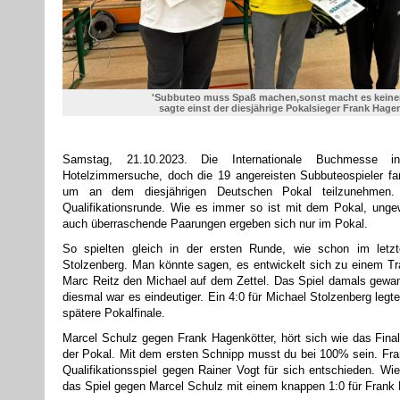
'Subbuteo muss Spaß machen,sonst macht es keine
sagte einst der diesjährige Pokalsieger Frank Hage
Samstag, 21.10.2023. Die Internationale Buchmesse i
Hotelzimmersuche, doch die 19 angereisten Subbuteospieler f
um an dem diesjährigen Deutschen Pokal teilzunehmen.
Qualifikationsrunde. Wie es immer so ist mit dem Pokal, ung
auch überraschende Paarungen ergeben sich nur im Pokal.
So spielten gleich in der ersten Runde, wie schon im letz
Stolzenberg. Man könnte sagen, es entwickelt sich zu einem Trad
Marc Reitz den Michael auf dem Zettel. Das Spiel damals gewa
diesmal war es eindeutiger. Ein 4:0 für Michael Stolzenberg legt
spätere Pokalfinale.
Marcel Schulz gegen Frank Hagenkötter, hört sich wie das Fina
der Pokal. Mit dem ersten Schnipp musst du bei 100% sein. Fra
Qualifikationsspiel gegen Rainer Vogt für sich entschieden. Wie
das Spiel gegen Marcel Schulz mit einem knappen 1:0 für Frank 