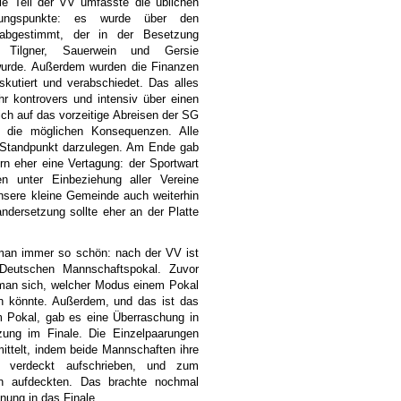
le Teil der VV umfasste die üblichen
nungspunkte: es wurde über den
abgestimmt, der in der Besetzung
, Tilgner, Sauerwein und Gersie
 wurde. Außerdem wurden die Finanzen
skutiert und verabschiedet. Das alles
r kontrovers und intensiv über einen
ch auf das vorzeitige Abreisen der SG
d die möglichen Konsequenzen. Alle
 Standpunkt darzulegen. Am Ende gab
n eher eine Vertagung: der Sportwart
n unter Einbeziehung aller Vereine
nsere kleine Gemeinde auch weiterhin
ndersetzung sollte eher an der Platte
man immer so schön: nach der VV ist
eutschen Mannschaftspokal. Zuvor
man sich, welcher Modus einem Pokal
in könnte. Außerdem, und das ist das
 Pokal, gab es eine Überraschung in
zung im Finale. Die Einzelpaarungen
ittelt, indem beide Mannschaften ihre
g verdeckt aufschrieben, und zum
nn aufdeckten. Das brachte nochmal
ung in das Finale.