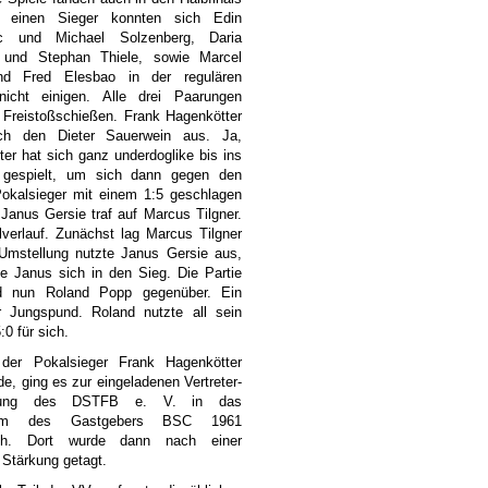
f einen Sieger konnten sich Edin
ic und Michael Solzenberg, Daria
 und Stephan Thiele, sowie Marcel
nd Fred Elesbao in der regulären
 nicht einigen. Alle drei Paarungen
 Freistoßschießen. Frank Hagenkötter
ich den Dieter Sauerwein aus. Ja,
ter hat sich ganz underdoglike bis ins
e gespielt, um sich dann gegen den
Pokalsieger mit einem 1:5 geschlagen
Janus Gersie traf auf Marcus Tilgner.
verlauf. Zunächst lag Marcus Tilgner
 Umstellung nutzte Janus Gersie aus,
e Janus sich in den Sieg. Die Partie
d nun Roland Popp gegenüber. Ein
r Jungspund. Roland nutzte all sein
0 für sich.
er Pokalsieger Frank Hagenkötter
de, ging es zur eingeladenen Vertreter-
lung des DSTFB e. V. in das
heim des Gastgebers BSC 1961
ch. Dort wurde dann nach einer
 Stärkung getagt.