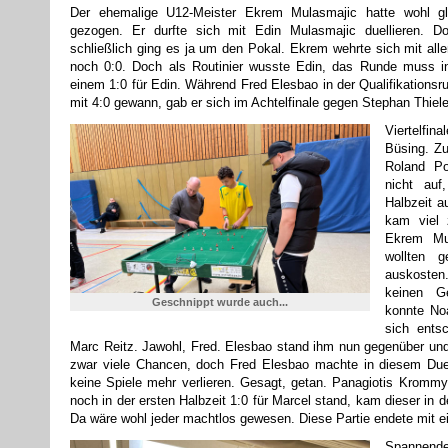
Der ehemalige U12-Meister Ekrem Mulasmajic hatte wohl g
gezogen. Er durfte sich mit Edin Mulasmajic duellieren. D
schließlich ging es ja um den Pokal. Ekrem wehrte sich mit alle
noch 0:0. Doch als Routinier wusste Edin, das Runde muss in
einem 1:0 für Edin. Während Fred Elesbao in der Qualifikations
mit 4:0 gewann, gab er sich im Achtelfinale gegen Stephan Thiel
Viertelfi
Büsing. Zu
Roland Po
nicht auf
Halbzeit a
kam viel 
Ekrem Mu
wollten g
auskoste
keinen Ge
Geschnippt wurde auch...
konnte No
sich ents
Marc Reitz. Jawohl, Fred. Elesbao stand ihm nun gegenüber und 
zwar viele Chancen, doch Fred Elesbao machte in diesem Duel
keine Spiele mehr verlieren. Gesagt, getan. Panagiotis Kromm
noch in der ersten Halbzeit 1:0 für Marcel stand, kam dieser in de
Da wäre wohl jeder machtlos gewesen. Diese Partie endete mit ei
Spannende 