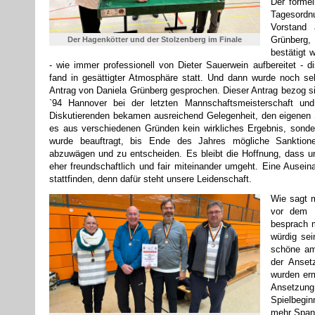
Der formel
Tagesord
Vorstand 
Grünberg
Der Hagenkötter und der Stolzenberg im Finale
bestätigt
- wie immer professionell von Dieter Sauerwein aufbereitet - di
fand in gesättigter Atmosphäre statt. Und dann wurde noch seh
Antrag von Daniela Grünberg gesprochen. Dieser Antrag bezog si
`94 Hannover bei der letzten Mannschaftsmeisterschaft un
Diskutierenden bekamen ausreichend Gelegenheit, den eigenen
es aus verschiedenen Gründen kein wirkliches Ergebnis, sonder
wurde beauftragt, bis Ende des Jahres mögliche Sanktione
abzuwägen und zu entscheiden. Es bleibt die Hoffnung, dass u
eher freundschaftlich und fair miteinander umgeht. Eine Auseina
stattfinden, denn dafür steht unsere Leidenschaft.
Wie sagt 
vor dem D
besprach 
würdig se
schöne am
der Anset
wurden erm
Ansetzun
Spielbegi
mehr Spann