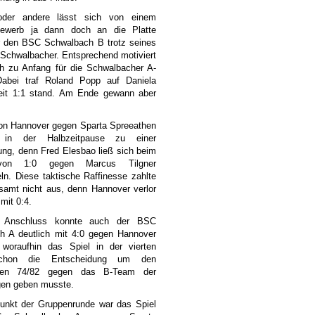
oder andere lässt sich von einem
ewerb ja dann doch an die Platte
ür den BSC Schwalbach B trotz seines
 Schwalbacher. Entsprechend motiviert
h zu Anfang für die Schwalbacher A-
abei traf Roland Popp auf Daniela
zeit 1:1 stand. Am Ende gewann aber
von Hannover gegen Sparta Spreeathen
in der Halbzeitpause zu einer
ng, denn Fred Elesbao ließ sich beim
von 1:0 gegen Marcus Tilgner
n. Diese taktische Raffinesse zahlte
samt nicht aus, denn Hannover verlor
mit 0:4.
m Anschluss konnte auch der BSC
h A deutlich mit 4:0 gegen Hannover
 woraufhin das Spiel in der vierten
chon die Entscheidung um den
athen 74/82 gegen das B-Team der
agen geben musste.
unkt der Gruppenrunde war das Spiel