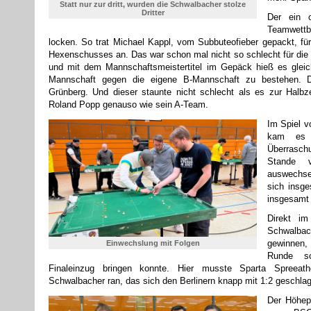
Statt nur zur dritt, wurden die Schwalbacher stolze
Dritter
Der ein 
Teamwettb
locken. So trat Michael Kappl, vom Subbuteofieber gepackt, f
Hexenschusses an. Das war schon mal nicht so schlecht für die
und mit dem Mannschaftsmeistertitel im Gepäck hieß es gleic
Mannschaft gegen die eigene B-Mannschaft zu bestehen. D
Grünberg. Und dieser staunte nicht schlecht als es zur Halb
Roland Popp genauso wie sein A-Team.
Im Spiel 
kam es 
Überraschu
Stande 
auswechsel
sich insge
insgesamt 
Direkt i
Schwalbac
gewinnen,
Einwechslung mit Folgen
Runde s
Finaleinzug bringen konnte. Hier musste Sparta Spree
Schwalbacher ran, das sich den Berlinern knapp mit 1:2 geschl
Der Höhep