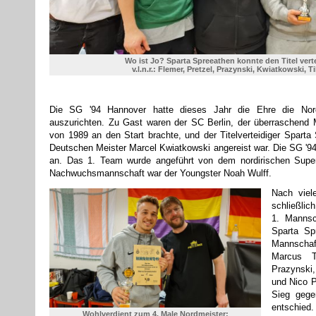
Wo ist Jo? Sparta Spreeathen konnte den Titel vert
v.l.n.r.: Flemer, Pretzel, Prazynski, Kwiatkowski, T
Die SG '94 Hannover hatte dieses Jahr die Ehre die Nord
auszurichten. Zu Gast waren der SC Berlin, der überraschend M
von 1989 an den Start brachte, und der Titelverteidiger Spart
Deutschen Meister Marcel Kwiatkowski angereist war. Die SG '9
an. Das 1. Team wurde angeführt von dem nordirischen Supe
Nachwuchsmannschaft war der Youngster Noah Wulff.
Nach viel
schließlic
1. Mannsc
Sparta Sp
Mannscha
Marcus Ti
Prazynski
und Nico P
Sieg gege
entschied
Wohlverdient zum 4. Male Nordmeister: