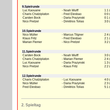
9.Spielrunde
Luc Kaouane
Noah Wulff
1:1 
Charis Chatziplaton
Fred Elesbao
0:0 
Carsten Bock
Daria Prazynski
0:1 
Nico Pretzel
Dimitrios Tolias
3:0 
10.Spielrunde
Nico Müller
Marcus Tilgner
2:4 
Klaus Fritz
Fred Elesbao
2:1 
Marian Flemer
Nico Pretzel
3:2 
11.Spielrunde
Carsten Bock
Noah Wulff
3:0 
Charis Chatziplaton
Marian Flemer
2:4 
Luc Kaouane
Daria Prazynski
1:3 
Nico Pretzel
Klaus Fritz
2:2 
12.Spielrunde
Charis Chatziplaton
Luc Kaouane
4:0 
Nico Müller
Daria Prazynski
2:3 
Fred Elesbao
Dimitrios Tolias
5:1 
2. Spieltag