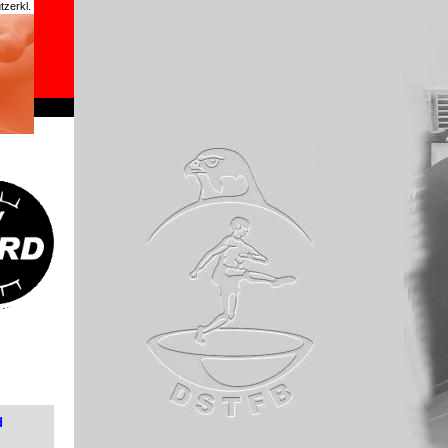
zerkl.
chrome
d