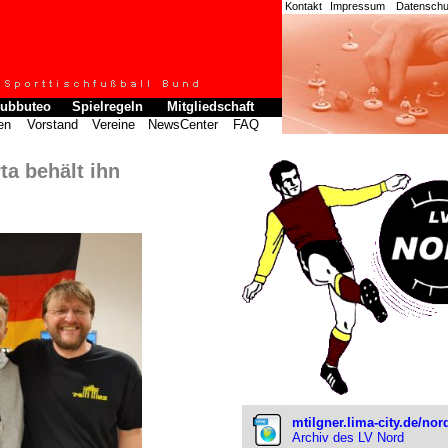
Kontakt
Impressum
Datenschut
ubbuteo
Spielregeln
Mitgliedschaft
en
Vorstand
Vereine
NewsCenter
FAQ
ta behält ihn
mtilgner.lima-city.de/nor
Archiv des LV Nord