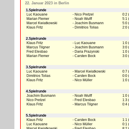
22. Januar 2023 in Berlin
1.Spielrunde
Luc Kaouane
Nico Pretzel
0:2 
Marian Flemer
Noah Wulff
5:1 
Marcel Kwiatkowski
Joachim Busmann
5:0 
Klaus Fritz
Dimitrios Tolias
2:0 
2.Spielrunde
Klaus Fritz
Luc Kaouane
1:0 
Marcus Tilgner
Joachim Busmann
3:0 
Fred Elesbao
Daria Prazynski
1:0 
Marian Flemer
Carsten Bock
3:0 
3.Spielrunde
Luc Kaouane
Marcel Kwiatkowski
0:7 
Dimitrios Tolias
Carsten Bock
0:0 
Klaus Fritz
Nico Müller
1:0 
4.Spielrunde
Joachim Busmann
Noah Wulff
1:0 
Nico Pretzel
Fred Elesbao
1:3 
Klaus Fritz
Marcus Tilgner
0:4 
5.Spielrunde
Klaus Fritz
Carsten Bock
1:1 
Luc Kaouane
Nico Müller
0:1 
Marcel Kwiatkowski
Fred Elesbao
8:2 