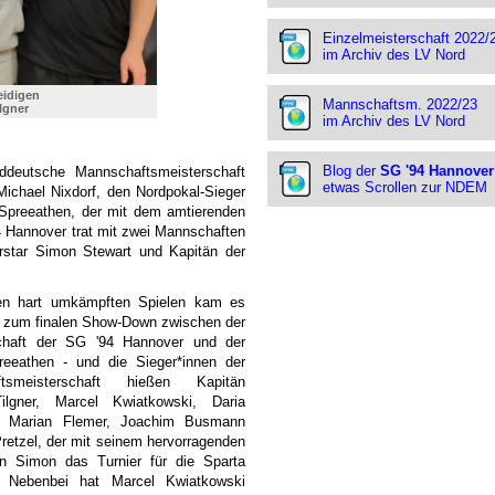
Einzelmeisterschaft 2022/
im Archiv des LV Nord
eidigen
Mannschaftsm. 2022/23
ilgner
im Archiv des LV Nord
Blog der
SG '94 Hannover
deutsche Mannschaftsmeisterschaft
etwas Scrollen zur NDEM
ichael Nixdorf, den Nordpokal-Sieger
a Spreeathen, der mit dem amtierenden
4 Hannover trat mit zwei Mannschaften
rstar Simon Stewart und Kapitän der
en hart umkämpften Spielen kam es
h zum finalen Show-Down zwischen der
haft der SG '94 Hannover und der
reeathen - und die Sieger*innen der
ftsmeisterschaft hießen Kapitän
lgner, Marcel Kwiatkowski, Daria
, Marian Flemer, Joachim Busmann
retzel, der mit seinem hervorragenden
n Simon das Turnier für die Sparta
. Nebenbei hat Marcel Kwiatkowski