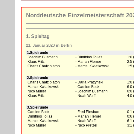
Norddeutsche Einzelmeisterschaft 20
1. Spieltag
21. Januar 2023 in Berlin
1.Spielrunde
Joachim Busmann
Dimitrios Tolias
1:0 
Klaus Fritz
Marian Flemer
2:5 
Charis Chatziplaton
Marcel Kwiatkowski
1:5 
2.Spielrunde
Charis Chatziplaton
Daria Prazynski
1:0 
Marcel Kwiatkowski
Carsten Bock
6:0 
Nico Müller
Joachim Busmann
0:0 
Klaus Fritz
Noah Wulff
4:0 
3.Spielrunde
Carsten Bock
Fred Elesbao
0:1 
Dimitrios Tolias
Marian Flemer
0:6 
Marcel Kwiatkowski
Noah Wulff
6:1 
Nico Müller
Nico Pretzel
3:1 