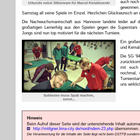
auch noch 
Urkunde nebst Silberware für Marcel Kwiatkowski
gewonnen.
Samstag all seine Spiele im Einzel. Herzlichen Glückwunsch an 
Die Nachwuchsmannschaft aus Hannover landete leider auf d
großartigen Lernerfolg aus den Spielen gegen die Superstars
Jungs sind nun top motiviert für die nächsten Turniere.
Ein große
und Kemal 
Die SG '94
zurückko
mit euch
nochmal, 
Turniersta
uns wirklic
Subbuteo muss Spaß machen,
sonst...
Hinweis
Beim Aufruf dieser Seite wird der untenstehende Inhalt automat
http://mtilgner.lima-city.de/nord/ndem-23.php
übernommen.
Die Verantwortung für die Inhalte der Seite liegt nicht beim DSTFB sondern