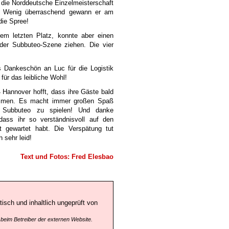
die Norddeutsche Einzelmeisterschaft
 Wenig überraschend gewann er am
die Spree!
em letzten Platz, konnte aber einen
 der Subbuteo-Szene ziehen. Die vier
s Dankeschön an Luc für die Logistik
für das leibliche Wohl!
 Hannover hofft, dass ihre Gäste bald
mmen. Es macht immer großen Spaß
 Subbuteo zu spielen! Und danke
dass ihr so verständnisvoll auf den
rt gewartet habt. Die Verspätung tut
h sehr leid!
Text und Fotos: Fred Elesbao
isch und inhaltlich ungeprüft von
 beim Betreiber der externen Website.