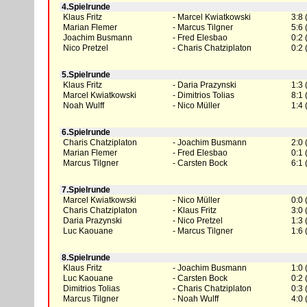
4.Spielrunde
Klaus Fritz
Marcel Kwiatkowski
3:8 
Marian Flemer
Marcus Tilgner
5:6 
Joachim Busmann
Fred Elesbao
0:2 
Nico Pretzel
Charis Chatziplaton
0:2 
5.Spielrunde
Klaus Fritz
Daria Prazynski
1:3 
Marcel Kwiatkowski
Dimitrios Tolias
8:1 
Noah Wulff
Nico Müller
1:4 
6.Spielrunde
Charis Chatziplaton
Joachim Busmann
2:0 
Marian Flemer
Fred Elesbao
0:1 
Marcus Tilgner
Carsten Bock
6:1 
7.Spielrunde
Marcel Kwiatkowski
Nico Müller
0:0 
Charis Chatziplaton
Klaus Fritz
3:0 
Daria Prazynski
Nico Pretzel
1:3 
Luc Kaouane
Marcus Tilgner
1:6 
8.Spielrunde
Klaus Fritz
Joachim Busmann
1:0 
Luc Kaouane
Carsten Bock
0:2 
Dimitrios Tolias
Charis Chatziplaton
0:3 
Marcus Tilgner
Noah Wulff
4:0 