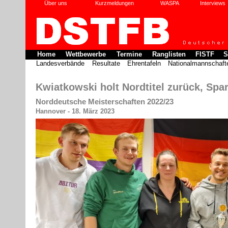
Über uns
Kurzmeldungen
WASPA
Interviews
Home
Wettbewerbe
Termine
Ranglisten
FISTF
S
Landesverbände
Resultate
Ehrentafeln
Nationalmannschaft
Kwiatkowski holt Nordtitel zurück, Spar
Norddeutsche Meisterschaften 2022/23
Hannover - 18. März 2023