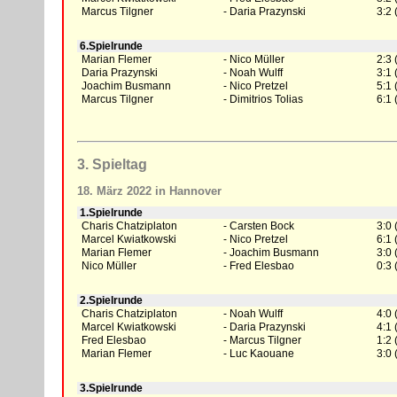
Marcus Tilgner
Daria Prazynski
3:2 
6.Spielrunde
Marian Flemer
Nico Müller
2:3 
Daria Prazynski
Noah Wulff
3:1 
Joachim Busmann
Nico Pretzel
5:1 
Marcus Tilgner
Dimitrios Tolias
6:1 
3. Spieltag
18. März 2022 in Hannover
1.Spielrunde
Charis Chatziplaton
Carsten Bock
3:0 
Marcel Kwiatkowski
Nico Pretzel
6:1 
Marian Flemer
Joachim Busmann
3:0 
Nico Müller
Fred Elesbao
0:3 
2.Spielrunde
Charis Chatziplaton
Noah Wulff
4:0 
Marcel Kwiatkowski
Daria Prazynski
4:1 
Fred Elesbao
Marcus Tilgner
1:2 
Marian Flemer
Luc Kaouane
3:0 
3.Spielrunde