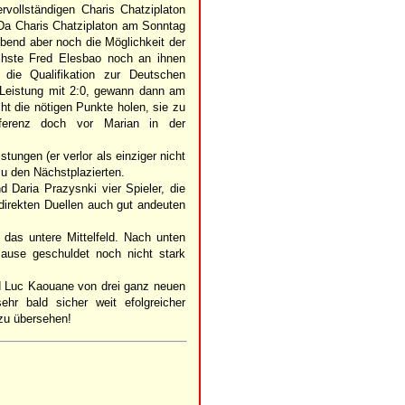
ervollständigen Charis Chatziplaton
 Da Charis Chatziplaton am Sonntag
end aber noch die Möglichkeit der
chste Fred Elesbao noch an ihnen
 die Qualifikation zur Deutschen
 Leistung mit 2:0, gewann dann am
ht die nötigen Punkte holen, sie zu
ferenz doch vor Marian in der
tungen (er verlor als einziger nicht
zu den Nächstplazierten.
d Daria Prazysnki vier Spieler, die
 direkten Duellen auch gut andeuten
das untere Mittelfeld. Nach unten
Pause geschuldet noch nicht stark
d Luc Kaouane von drei ganz neuen
ehr bald sicher weit efolgreicher
 zu übersehen!