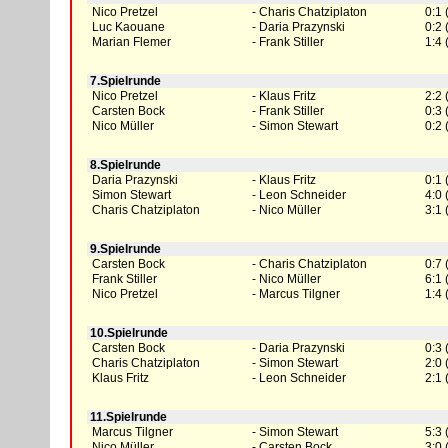
Nico Pretzel
Charis Chatziplaton
0:1 
Luc Kaouane
Daria Prazynski
0:2 
Marian Flemer
Frank Stiller
1:4 
7.Spielrunde
Nico Pretzel
Klaus Fritz
2:2 
Carsten Bock
Frank Stiller
0:3 
Nico Müller
Simon Stewart
0:2 
8.Spielrunde
Daria Prazynski
Klaus Fritz
0:1 
Simon Stewart
Leon Schneider
4:0 
Charis Chatziplaton
Nico Müller
3:1 
9.Spielrunde
Carsten Bock
Charis Chatziplaton
0:7 
Frank Stiller
Nico Müller
6:1 
Nico Pretzel
Marcus Tilgner
1:4 
10.Spielrunde
Carsten Bock
Daria Prazynski
0:3 
Charis Chatziplaton
Simon Stewart
2:0 
Klaus Fritz
Leon Schneider
2:1 
11.Spielrunde
Marcus Tilgner
Simon Stewart
5:3 
Nico Müller
Carsten Bock
3:0 