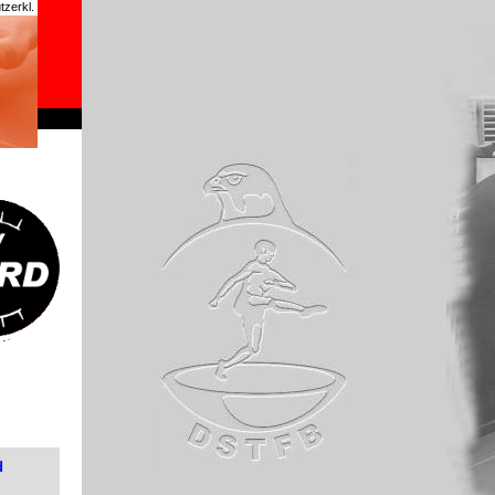
zerkl.
chrome
d