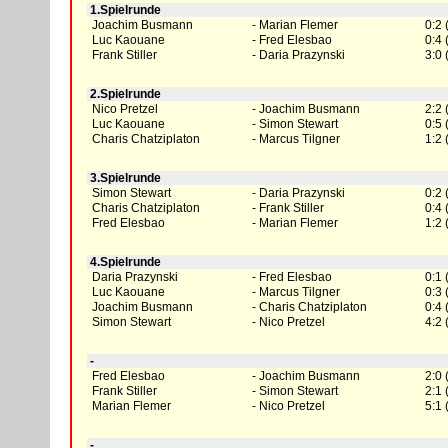
1.Spielrunde
Joachim Busmann
Marian Flemer
0:2 
Luc Kaouane
Fred Elesbao
0:4 
Frank Stiller
Daria Prazynski
3:0 
2.Spielrunde
Nico Pretzel
Joachim Busmann
2:2 
Luc Kaouane
Simon Stewart
0:5 
Charis Chatziplaton
Marcus Tilgner
1:2 
3.Spielrunde
Simon Stewart
Daria Prazynski
0:2 
Charis Chatziplaton
Frank Stiller
0:4 
Fred Elesbao
Marian Flemer
1:2 
4.Spielrunde
Daria Prazynski
Fred Elesbao
0:1 
Luc Kaouane
Marcus Tilgner
0:3 
Joachim Busmann
Charis Chatziplaton
0:4 
Simon Stewart
Nico Pretzel
4:2 
-
Fred Elesbao
Joachim Busmann
2:0 
Frank Stiller
Simon Stewart
2:1 
Marian Flemer
Nico Pretzel
5:1 
-