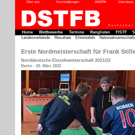
Über uns
Kurzmeldungen
WASPA
Interviews
Home
Wettbewerbe
Termine
Ranglisten
FISTF
S
Landesverbände
Resultate
Ehrentafeln
Nationalmannschaft
Erste Nordmeisterschaft für Frank Still
Norddeutsche Einzelmeisterschaft 2021/22
Berlin - 20. März 2022