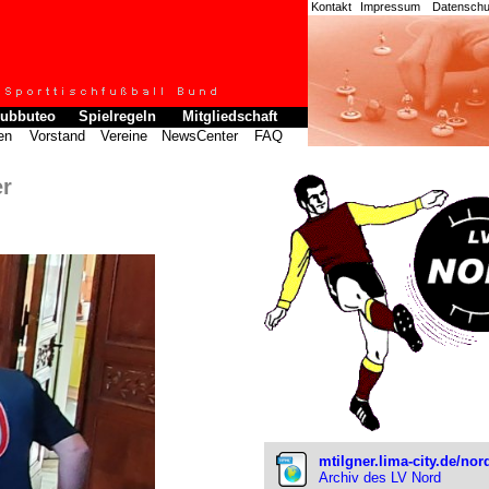
Kontakt
Impressum
Datenschut
ubbuteo
Spielregeln
Mitgliedschaft
en
Vorstand
Vereine
NewsCenter
FAQ
er
mtilgner.lima-city.de/nor
Archiv des LV Nord