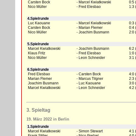
Carsten Bock
Marcel Kwiatkowski
0:5 
Nico Müller
Fred Elesbao
1:3 
4.Spielrunde
Luc Kaouane
Marcel Kwiatkowski
0:3 
Carsten Bock
Marian Flemer
0:4 
Nico Müller
Joachim Busmann
2:0 
5.Spielrunde
Marcel Kwiatkowski
Joachim Busmann
6:2 
Klaus Fritz
Fred Elesbao
1:0 
Nico Müller
Leon Schneider
3:1 
6.Spielrunde
Fred Elesbao
Carsten Bock
4:0 
Marian Flemer
Marcus Tilgner
2:3 
Joachim Busmann
Luc Kaouane
3:0 
Marcel Kwiatkowski
Leon Schneider
4:2 
3. Spieltag
19. März 2022 in Berlin
1.Spielrunde
Marcel Kwiatkowski
Simon Stewart
4:1 
Frank Stiller
Nico Pretzel
4:0 