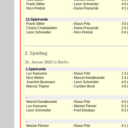
Frank Stiller
Leon Schneider
4:0 
Nico Pretzel
Daria Prazynski
4:1 
12.Spielrunde
Frank Stiller
Klaus Fritz
3:0 
Charis Chatziplaton
Daria Prazynski
2:0 
Leon Schneider
Nico Pretzel
0:4 
2. Spieltag
16. Januar 2022 in Berlin
1.Spielrunde
Luc Kaouane
Klaus Fritz
1:3 
Nico Müller
Marcel Kwiatkowski
1:4 
Joachim Busmann
Leon Schneider
4:0 
Marcus Tilgner
Carsten Bock
3:0 
-
Marcel Kwiatkowski
Klaus Fritz
4:0 
Luc Kaouane
Marian Flemer
0:2 
Leon Schneider
Fred Elesbao
0:3 
-
Marian Flemer
Klaus Fritz
4:1 