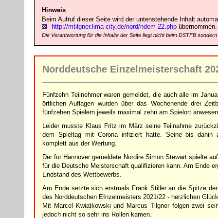
Hinweis
Beim Aufruf dieser Seite wird der untenstehende Inhalt automat
http://mtilgner.lima-city.de/nord/ndem-22.php
übernommen.
Die Verantwortung für die Inhalte der Seite liegt nicht beim DSTFB sondern
Norddeutsche Einzelmeisterschaft 20
Fünfzehn Teilnehmer waren gemeldet, die auch alle im Januar
örtlichen Auflagen wurden über das Wochenende drei Zeitb
fünfzehen Spielern jeweils maximal zehn am Spielort anwese
Leider musste Klaus Fritz im März seine Teilnahme zurückzi
dem Spieltag mit Corona infiziert hatte. Seine bis dahin 
komplett aus der Wertung.
Der für Hannover gemeldete Nordire Simon Stewart spielte auß
für die Deutsche Meisterschaft qualifizieren kann. Am Ende er
Endstand des Wettbewerbs.
Am Ende setzte sich erstmals Frank Stiller an die Spitze der 
des Norddeutschen EInzelmeisters 2021/22 - herzlichen Glüc
Mit Marcel Kwiatkowski und Marcus Tilgner folgen zwei sein
jedoch nicht so sehr ins Rollen kamen.