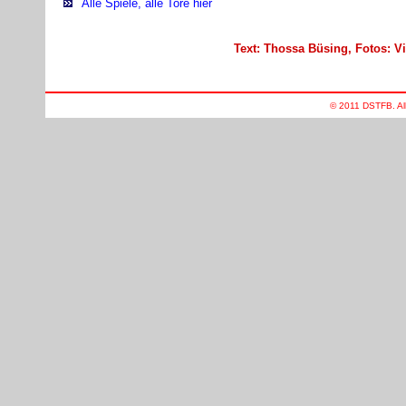
Alle Spiele, alle Tore hier
Text: Thossa Büsing, Fotos: V
© 2011 DSTFB. Al