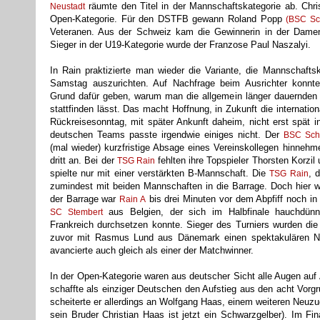
räumte den Titel in der Mannschaftskategorie ab. Chri
Neustadt
Open-Kategorie. Für den DSTFB gewann Roland Popp
(BSC Sc
Veteranen. Aus der Schweiz kam die Gewinnerin in der Damen
Sieger in der U19-Kategorie wurde der Franzose Paul Naszalyi.
In Rain praktizierte man wieder die Variante, die Mannschafts
Samstag auszurichten. Auf Nachfrage beim Ausrichter konnte 
Grund dafür geben, warum man die allgemein länger dauernden
stattfinden lässt. Das macht Hoffnung, in Zukunft die internation
Rückreisesonntag, mit später Ankunft daheim, nicht erst spät 
deutschen Teams passte irgendwie einiges nicht. Der
BSC Sch
(mal wieder) kurzfristige Absage eines Vereinskollegen hinneh
dritt an. Bei der
fehlten ihre Topspieler Thorsten Korzi
TSG Rain
spielte nur mit einer verstärkten B-Mannschaft. Die
, 
TSG Rain
zumindest mit beiden Mannschaften in die Barrage. Doch hier wa
der Barrage war
bis drei Minuten vor dem Abpfiff noch i
Rain A
aus Belgien, der sich im Halbfinale hauchdü
SC Stembert
Frankreich durchsetzen konnte. Sieger des Turniers wurden di
zuvor mit Rasmus Lund aus Dänemark einen spektakulären N
avancierte auch gleich als einer der Matchwinner.
In der Open-Kategorie waren aus deutscher Sicht alle Augen auf
schaffte als einziger Deutschen den Aufstieg aus den acht Vorgru
scheiterte er allerdings an Wolfgang Haas, einem weiteren Neuz
sein Bruder Christian Haas ist jetzt ein Schwarzgelber). Im Fin