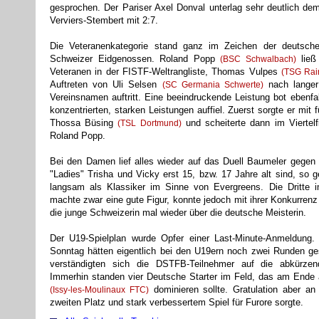
gesprochen. Der Pariser Axel Donval unterlag sehr deutlich de
Verviers-Stembert mit 2:7.
Die Veteranenkategorie stand ganz im Zeichen der deutsch
Schweizer Eidgenossen. Roland Popp
ließ
(BSC Schwalbach)
Veteranen in der FISTF-Weltrangliste, Thomas Vulpes
(TSG Rai
Auftreten von Uli Selsen
nach langer
(SC Germania Schwerte)
Vereinsnamen auftritt. Eine beeindruckende Leistung bot ebenfa
konzentrierten, starken Leistungen auffiel. Zuerst sorgte er mit
Thossa Büsing
und scheiterte dann im Viertel
(TSL Dortmund)
Roland Popp.
Bei den Damen lief alles wieder auf das Duell Baumeler gegen
"Ladies" Trisha und Vicky erst 15, bzw. 17 Jahre alt sind, so g
langsam als Klassiker im Sinne von Evergreens. Die Dritt
machte zwar eine gute Figur, konnte jedoch mit ihrer Konkurrenz
die junge Schweizerin mal wieder über die deutsche Meisterin.
Der U19-Spielplan wurde Opfer einer Last-Minute-Anmeldung
Sonntag hätten eigentlich bei den U19ern noch zwei Runden ge
verständigten sich die DSTFB-Teilnehmer auf die abkürzen
Immerhin standen vier Deutsche Starter im Feld, das am Ende a
dominieren sollte. Gratulation aber an
(Issy-les-Moulinaux FTC)
zweiten Platz und stark verbessertem Spiel für Furore sorgte.